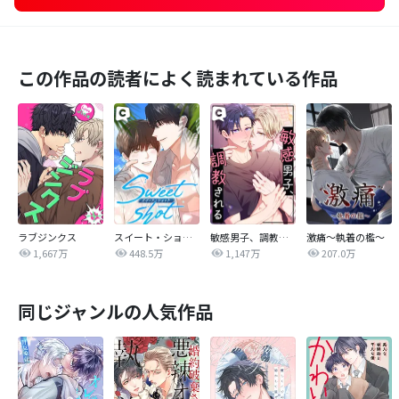
この作品の読者によく読まれている作品
ラブジンクス
スイート・ショット
敏感男子、調教される
激痛～執着の檻～
1,667万
448.5万
1,147万
207.0万
同じジャンルの人気作品