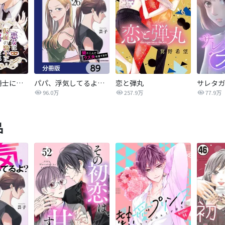
悪女は仮面の騎士に騙されない
パパ、浮気してるよ？娘と二人でクズ夫を捨てます【分冊版】
恋と弾丸
96.0万
257.9万
77.9万
品