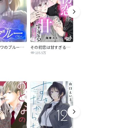
サレタガワのブルー【タテヨミ】
その初恋は甘すぎる～恋愛処女には刺激が強い～
ブラック・ストーム
135.5万
40.4万