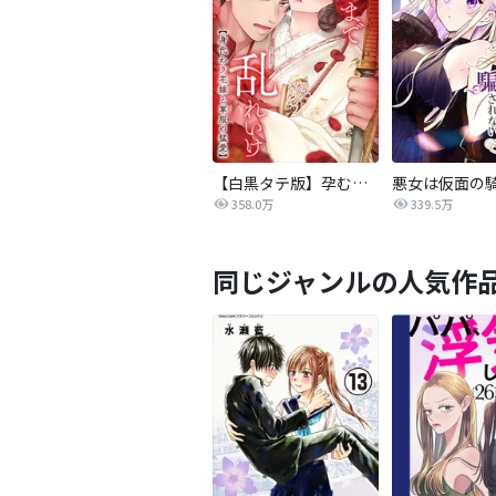
【白黒タテ版】孕むまで乱れいけ～身代わり花嫁と軍服の猛愛
358.0万
339.5万
同じジャンルの人気作