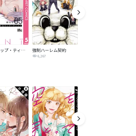
恋するリップ・ティント
強制ハーレム契約
南天さんは実らない【タテヨミ】
6,267
2.6万