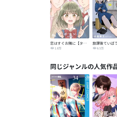
恋はすぐお隣に【タテヨミ】
放課後ていぼ
1.8万
6.5万
同じジャンルの人気作