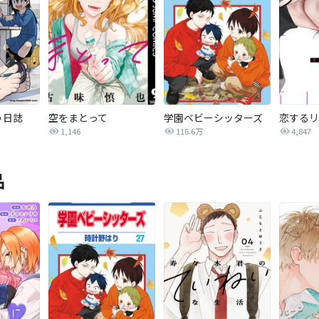
う日誌
空をまとって
学園ベビーシッターズ
1,146
116.6万
4,847
品