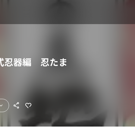
式忍器編 忍たま