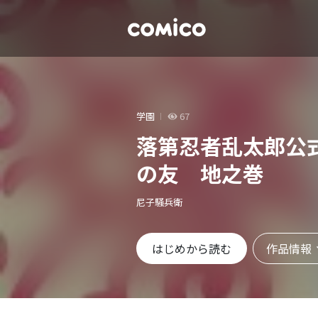
学園
67
落第忍者乱太郎公
の友 地之巻
尼子騒兵衛
作品情報
はじめから読む