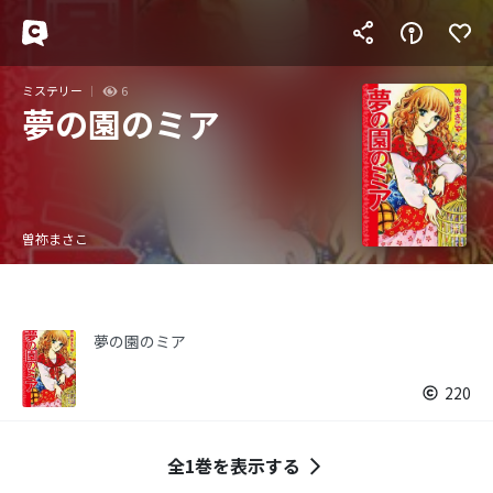
ミステリー
6
夢の園のミア
曽祢まさこ
夢の園のミア
220
全1巻を表示する