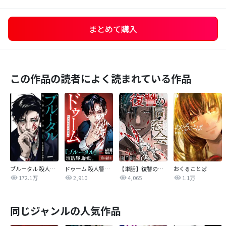
まとめて購入
この作品の読者によく読まれている作品
ブルータル 殺人警察官の告白
ドゥーム 殺人警察官の断罪録 分冊版
【単話】復讐の同窓会
おくることば
172.1万
2,910
4,065
1.1万
同じジャンルの人気作品