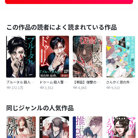
この作品の読者によく読まれている作品
ブルータル 殺人警察官の告白
ドゥーム 殺人警察官の断罪録 分冊版
【単話】復讐の同窓会
さんかく窓の外側は夜
172.1万
2,912
4,065
9,313
同じジャンルの人気作品