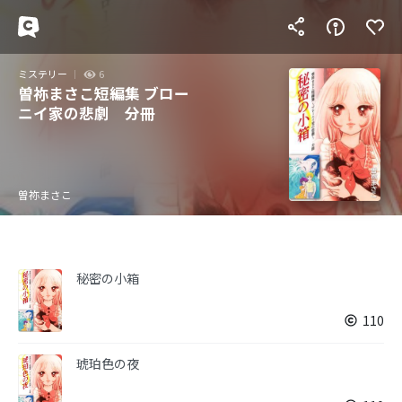
ミステリー
6
曽祢まさこ短編集 ブロー
ニイ家の悲劇 分冊
曽祢まさこ
秘密の小箱
110
琥珀色の夜