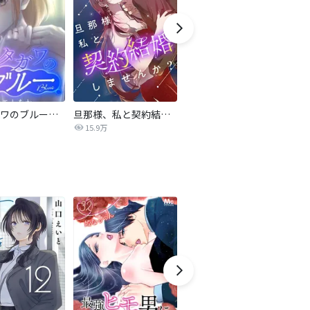
サレタガワのブルー【タテヨミ】
旦那様、私と契約結婚しませんか？【タテヨミ】
私の中に傾国の悪女がいますが、絶対に国は滅ぼしません！【タテヨミ】
15.9万
9,697