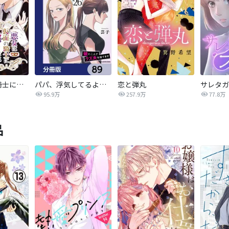
悪女は仮面の騎士に騙されない
パパ、浮気してるよ？娘と二人でクズ夫を捨てます【分冊版】
恋と弾丸
95.9万
257.9万
77.8万
品