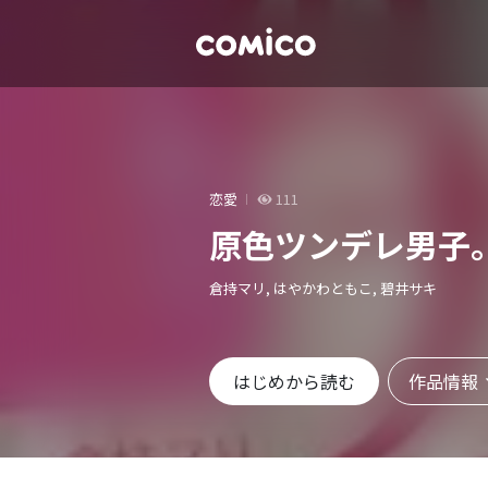
恋愛
111
原色ツンデレ男子
倉持マリ, はやかわともこ, 碧井サキ
作品情報
はじめから読む