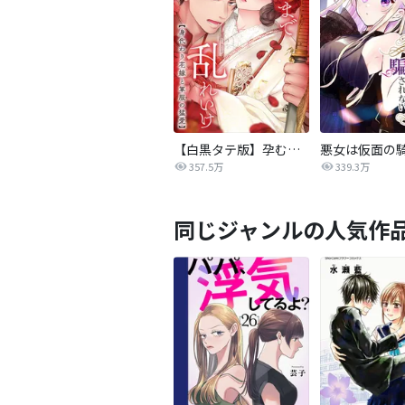
【白黒タテ版】孕むまで乱れいけ～身代わり花嫁と軍服の猛愛
357.5万
339.3万
同じジャンルの人気作