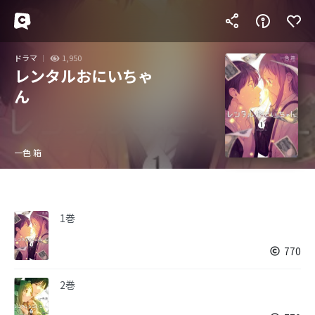
ドラマ
1,950
レンタルおにいちゃ
ん
一色 箱
1巻
770
2巻