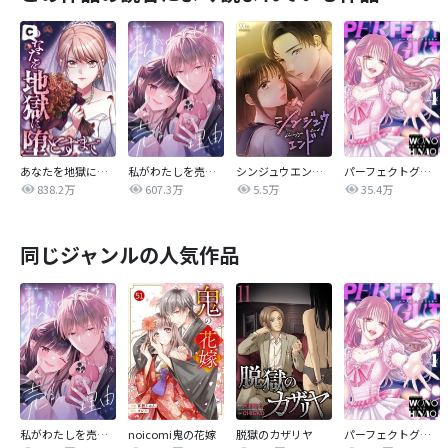
あなたを地獄に堕とすまで
私がわたしを売る理由
シンジュウエンド【タテヨミ】
パーフェクトグリッター
838.2万
607.3万
5.5万
35.4万
同じジャンルの人気作品
私がわたしを売る理由
noicomi鬼の花嫁
脱獄のカザリヤ
パーフェクトグリッター