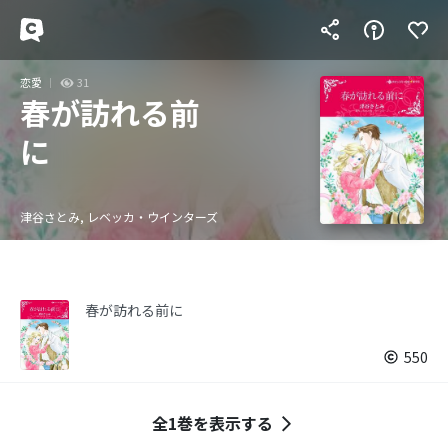
恋愛
31
春が訪れる前
に
津谷さとみ, レベッカ・ウインターズ
春が訪れる前に
550
全1巻を表示する