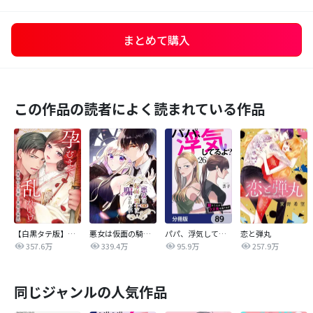
まとめて購入
この作品の読者によく読まれている作品
【白黒タテ版】孕むまで乱れいけ～身代わり花嫁と軍服の猛愛
悪女は仮面の騎士に騙されない
パパ、浮気してるよ？娘と二人でクズ夫を捨てます【分冊版】
恋と弾丸
357.6万
339.4万
95.9万
257.9万
同じジャンルの人気作品