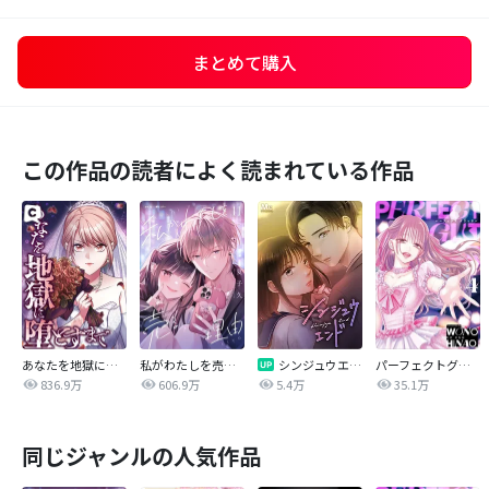
まとめて購入
この作品の読者によく読まれている作品
あなたを地獄に堕とすまで
私がわたしを売る理由
シンジュウエンド【タテヨミ】
パーフェクトグリッター
836.9万
606.9万
5.4万
35.1万
同じジャンルの人気作品