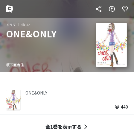
ドラマ
42
ONE&ONLY
坂下亜寿佳
ONE&ONLY
440
全1巻を表示する