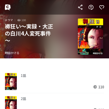
ドラマ
100
褥狂い～実録・大正
の白川4人変死事件
～
時田かける
1話
110
2話