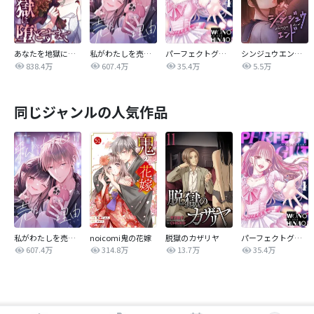
あなたを地獄に堕とすまで
私がわたしを売る理由
パーフェクトグリッター
シンジュウエンド【タテヨミ】
838.4万
607.4万
35.4万
5.5万
同じジャンルの人気作品
私がわたしを売る理由
noicomi鬼の花嫁
脱獄のカザリヤ
パーフェクトグリッター
607.4万
314.8万
13.7万
35.4万