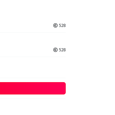
528
528