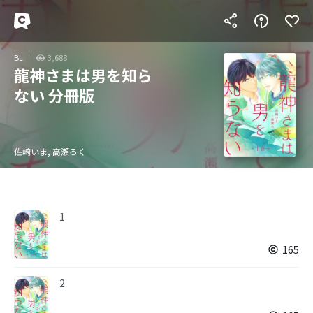
BL
3,688
龍神さまは男を知ら
ない 分冊版
佐崎いま, 高瀬ろく
1
165
2