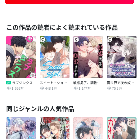
この作品の読者によく読まれている作品
ラブジンクス
スイート・ショット
敏感男子、調教される
異世界で夜の奴隷になりました【改訂版】
1,666万
448.1万
1,147万
75.3万
同じジャンルの人気作品