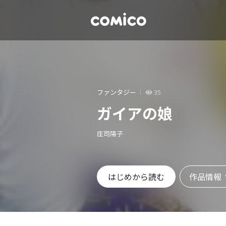
ファンタジー
35
ガイアの娘
庄司陽子
作品情報
はじめから読む