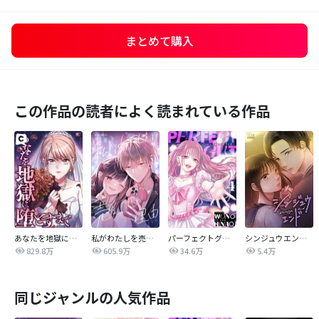
まとめて購入
この作品の読者によく読まれている作品
あなたを地獄に堕とすまで
私がわたしを売る理由
パーフェクトグリッター
シンジュウエンド【タテヨミ】
829.8万
605.9万
34.6万
5.4万
同じジャンルの人気作品