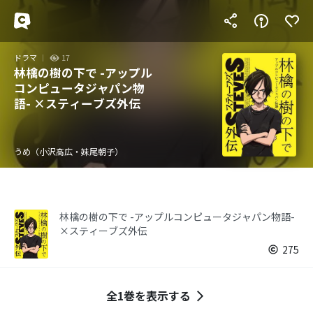
ドラマ
17
林檎の樹の下で -アップル
コンピュータジャパン物
語- ×スティーブズ外伝
うめ（小沢高広・妹尾朝子）
林檎の樹の下で -アップルコンピュータジャパン物語-
×スティーブズ外伝
275
全1巻を表示する