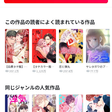
この作品の読者によく読まれている作品
【白黒タテ版】孕むまで乱れいけ～身代わり花嫁と軍服の猛愛
【タテカラー版】漣蒼士に処女を捧ぐ～さあ、じっくり愛でましょうか
恋と弾丸
サレタガワのブルー【タテヨミ】
357.1万
1,125万
257.8万
77.7万
同じジャンルの人気作品