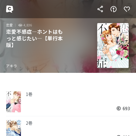
恋愛
4,836
恋愛不感症―ホントはも
っと感じたい―【単行本
版】
アキラ
1巻
693
2巻