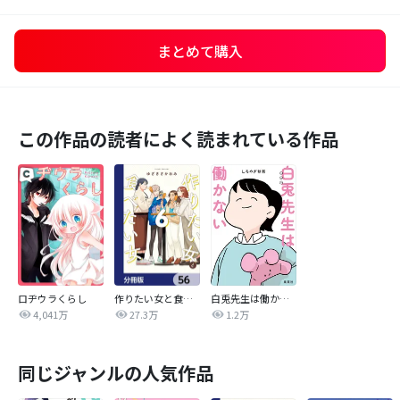
まとめて購入
この作品の読者によく読まれている作品
ロヂウラくらし
作りたい女と食べたい女【分冊版】
白兎先生は働かない【タテヨミ】
4,041万
27.3万
1.2万
同じジャンルの人気作品