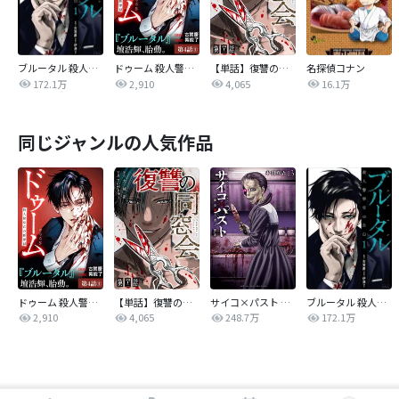
ブルータル 殺人警察官の告白
ドゥーム 殺人警察官の断罪録 分冊版
【単話】復讐の同窓会
名探偵コナン
172.1万
2,910
4,065
16.1万
同じジャンルの人気作品
ドゥーム 殺人警察官の断罪録 分冊版
【単話】復讐の同窓会
サイコ×パスト 猟奇殺人潜入捜査
ブルータル 殺人警察官の告白
2,910
4,065
248.7万
172.1万