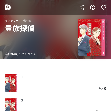
ミステリー
633
貴族探偵
麻耶雄嵩, ひうらさとる
1
0
2