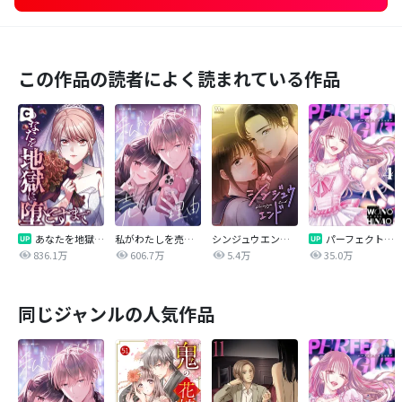
この作品の読者によく読まれている作品
あなたを地獄に堕とすまで
私がわたしを売る理由
シンジュウエンド【タテヨミ】
パーフェクトグリッター
836.1万
606.7万
5.4万
35.0万
同じジャンルの人気作品