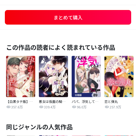
まとめて購入
この作品の読者によく読まれている作品
【白黒タテ版】孕むまで乱れいけ～身代わり花嫁と軍服の猛愛
悪女は仮面の騎士に騙されない
パパ、浮気してるよ？娘と二人でクズ夫を捨てます【分冊版】
恋と弾丸
357.6万
339.4万
96.0万
257.9万
同じジャンルの人気作品