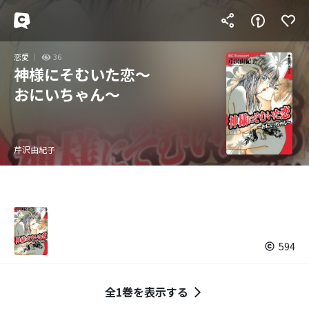
恋愛
36
神様にそむいた恋～
おにいちゃん～
芹沢由紀子
594
全1巻を表示する