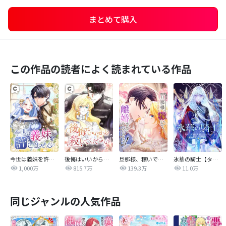
まとめて購入
この作品の読者によく読まれている作品
今世は義妹を許しません
後悔はいいから殺してください
旦那様、稼いで離婚させていただきます！
氷華の騎士【タテヨミ】
1,000万
815.7万
139.3万
11.0万
同じジャンルの人気作品