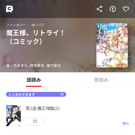
ファンタジー
9.8万
魔王様、リトライ！
（コミック）
身ノ丈あまる, 神埼黒音, 緒方剛志
話読み
巻読み
レンタルできます
第1話 魔王降臨(1)
無料