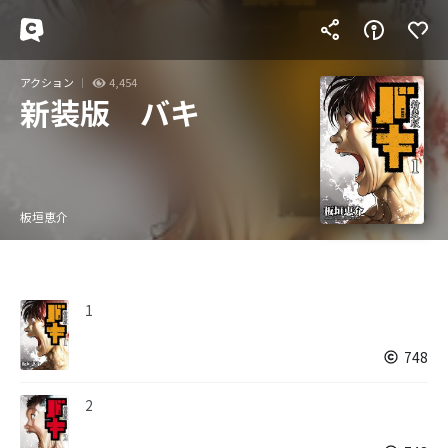
アクション
4,454
新装版 バキ
板垣恵介
1
748
2