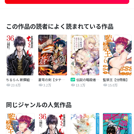
この作品の読者によく読まれている作品
ちるらん 新撰組鎮魂歌
蒼穹の剣【タテヨミ】
伝説の暗殺者、転生したら王家の愛され末娘になってしまいまして。【タテヨミ】
監禁王【分冊版】
23.6万
3.2万
13.1万
15.0万
同じジャンルの人気作品