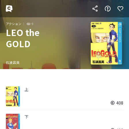
アクション
9
LEO the
GOLD
石波昌英
上
408
下