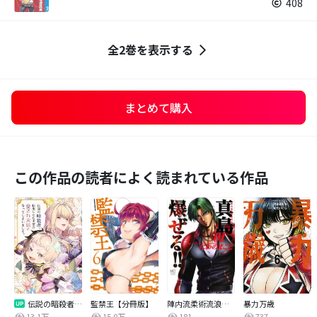
408
全2巻を表示する
まとめて購入
この作品の読者によく読まれている作品
伝説の暗殺者、転生したら王家の愛され末娘になってしまいまして。【タテヨミ】
監禁王【分冊版】
陣内流柔術流浪伝 真島、爆ぜる！！
暴力万歳
13.1万
15.0万
181
737