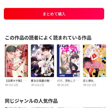
まとめて購入
この作品の読者によく読まれている作品
【白黒タテ版】孕むまで乱れいけ～身代わり花嫁と軍服の猛愛
悪女は仮面の騎士に騙されない
パパ、浮気してるよ？娘と二人でクズ夫を捨てます【分冊版】
恋と弾丸
357.4万
339.3万
95.9万
257.9万
同じジャンルの人気作品