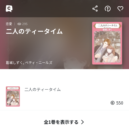
恋愛
295
二人のティータイム
葛城しずく, ベティ・ニールズ
二人のティータイム
550
全1巻を表示する