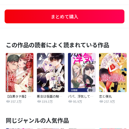
まとめて購入
この作品の読者によく読まれている作品
【白黒タテ版】孕むまで乱れいけ～身代わり花嫁と軍服の猛愛
悪女は仮面の騎士に騙されない
パパ、浮気してるよ？娘と二人でクズ夫を捨てます【分冊版】
恋と弾丸
357.3万
339.3万
95.9万
257.9万
同じジャンルの人気作品