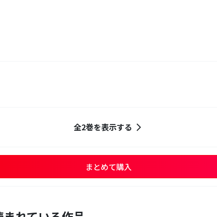
全2巻を表示する
まとめて購入
読まれている作品