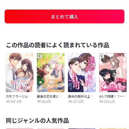
まとめて購入
この作品の読者によく読まれている作品
カモフラージュ夫婦
最後の恋を君に捧ぐ～余命1年の御曹司～
運命の相手は上司だった
4人で同棲！？～逆ハーレムハウスへようこそ♥～【改訂版】
687.6万
84.6万
137.8万
239.2万
同じジャンルの人気作品