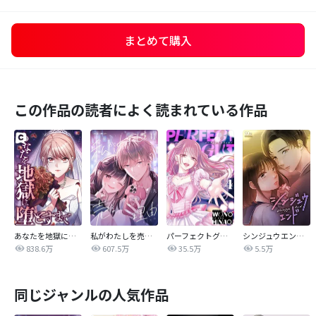
まとめて購入
この作品の読者によく読まれている作品
あなたを地獄に堕とすまで
私がわたしを売る理由
パーフェクトグリッター
シンジュウエンド【タテヨミ】
838.6万
607.5万
35.5万
5.5万
同じジャンルの人気作品