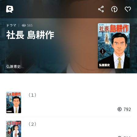
ドラマ
565
社長 島耕作
弘兼憲史
（１）
792
（２）