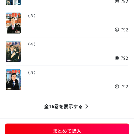
792
（３）
792
（４）
792
（５）
792
全16巻を表示する
まとめて購入