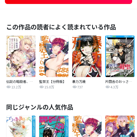
この作品の読者によく読まれている作品
伝説の暗殺者、転生したら王家の愛され末娘になってしまいまして。【タテヨミ】
監禁王【分冊版】
暴力万歳
片田舎のおっさん、剣聖になる～ただの田舎の剣術師範だったのに、大成した弟子たちが俺を放ってくれない件～(話売り)
13.2万
15.0万
737
4.3万
同じジャンルの人気作品