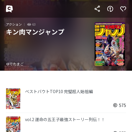
アクション
63
キン肉マンジャンプ
ゆでたまご
ベストバウトTOP10 完璧超人始祖編
575
vol.2 運命の五王子最強ストーリー列伝！！