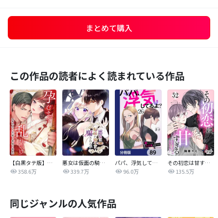
まとめて購入
この作品の読者によく読まれている作品
【白黒タテ版】孕むまで乱れいけ～身代わり花嫁と軍服の猛愛
悪女は仮面の騎士に騙されない
パパ、浮気してるよ？娘と二人でクズ夫を捨てます【分冊版】
その初恋は甘すぎる～恋愛処女には刺激が強い～
358.6万
339.7万
96.0万
135.5万
同じジャンルの人気作品