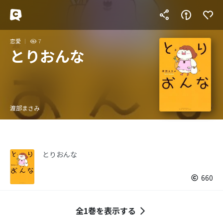
恋愛
7
とりおんな
渡部まさみ
とりおんな
660
全1巻を表示する