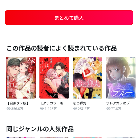
まとめて購入
この作品の読者によく読まれている作品
【白黒タテ版】孕むまで乱れいけ～身代わり花嫁と軍服の猛愛
【タテカラー版】漣蒼士に処女を捧ぐ～さあ、じっくり愛でましょうか
恋と弾丸
サレタガワのブルー【タテヨミ】
356.6万
1,125万
257.8万
77.6万
同じジャンルの人気作品