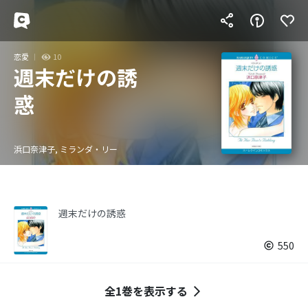
恋愛
10
週末だけの誘
惑
浜口奈津子, ミランダ・リー
週末だけの誘惑
550
全1巻を表示する