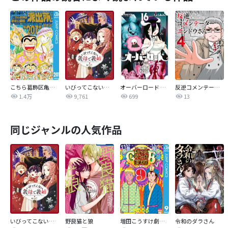
こちら葛飾区亀有公園前派出所
いびってこない義母と義姉
オーバーロード 不死者のOh!
反逆コメンテーターエンドウさん
1.4万
9,761
699
13
同じジャンルの人気作品
いびってこない義母と義姉
野良猫と狼
増田こうすけ劇場 ギャグマンガ日和GB
令和のダラさん