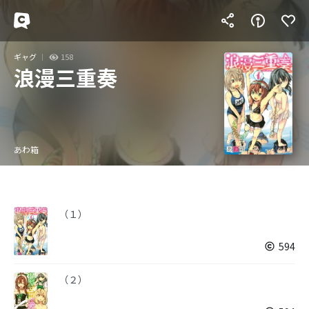
ギャグ
158
浪漫三重奏
あわ箱
（１）
594
（２）