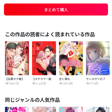
まとめて購入
この作品の読者によく読まれている作品
【白黒タテ版】孕むまで乱れいけ～身代わり花嫁と軍服の猛愛
【タテカラー版】漣蒼士に処女を捧ぐ～さあ、じっくり愛でましょうか
恋と弾丸
サレタガワのブルー【タテヨミ】
356.7万
1,125万
257.8万
77.6万
同じジャンルの人気作品