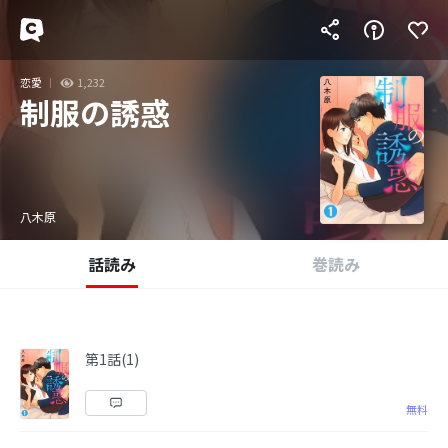
恋愛
1,232
制服の誘惑
八木原
話読み
巻読み
第1話(1)
無料