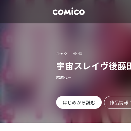
ギャグ
40
宇宙スレイヴ後藤
結城心一
作品情報
はじめから読む