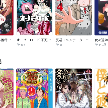
いびってこない義母と義姉
オーバーロード 不死者のOh!
反逆コメンテーターエンドウさん
699
13
14.1万
品