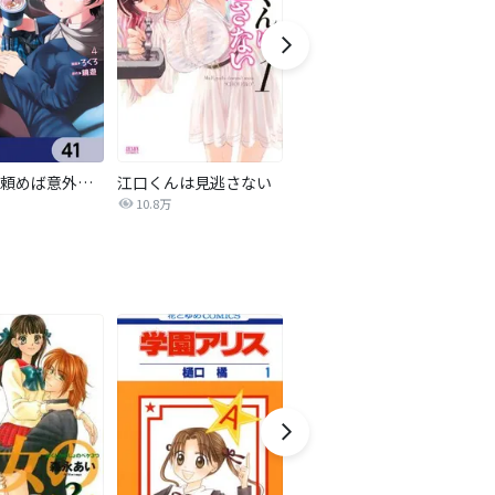
女友達は頼めば意外とヤらせてくれる【分冊版】
江口くんは見逃さない
夫婦以上、恋人未満。【分冊版】
10.8万
14.9万