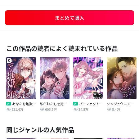
まとめて購入
この作品の読者によく読まれている作品
あなたを地獄に堕とすまで
私がわたしを売る理由
パーフェクトグリッター
シンジュウエンド【タテヨミ】
831.4万
606.2万
34.8万
5.4万
同じジャンルの人気作品