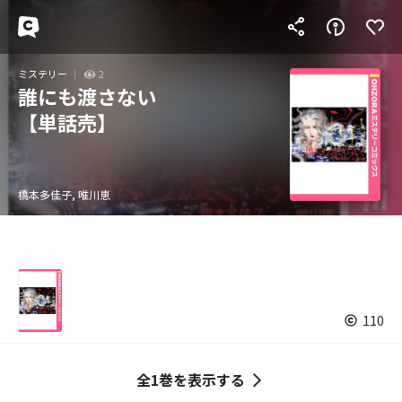
ミステリー
2
誰にも渡さない
【単話売】
橋本多佳子, 唯川恵
110
全1巻を表示する