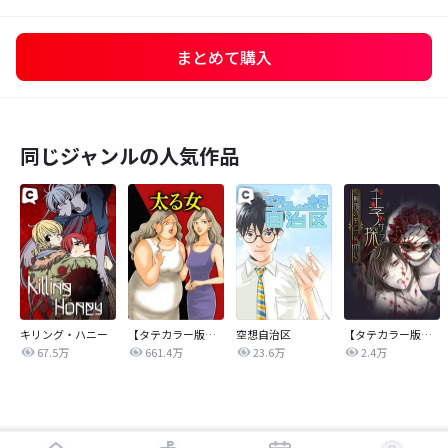
まとめて購入
同じジャンルの人気作品
キリング・ハニー
【タテカラー版】太る女
空想自治区
【タテカラー版】王子サマ探シ。～歌劇団の中に…男がいる
67.5万
661.4万
23.6万
2.4万