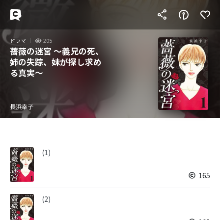
ドラマ
205
薔薇の迷宮 ～義兄の死、
姉の失踪、妹が探し求め
る真実～
長浜幸子
(1)
165
(2)