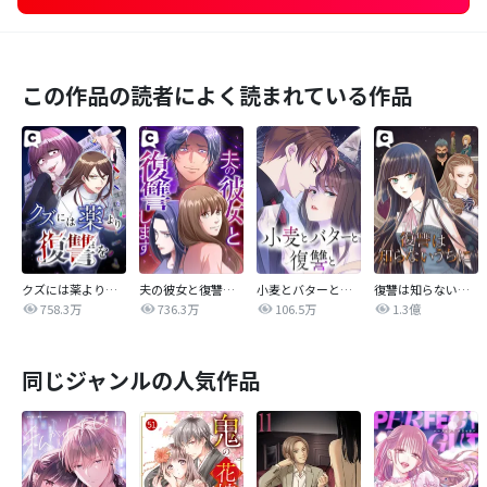
この作品の読者によく読まれている作品
クズには薬より復讐を
夫の彼女と復讐します
小麦とバターと復讐と
復讐は知らないうちに
758.3万
736.3万
106.5万
1.3億
同じジャンルの人気作品