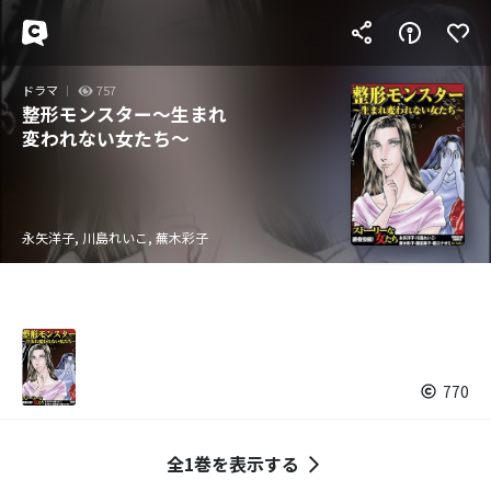
ドラマ
757
整形モンスター～生まれ
変われない女たち～
永矢洋子, 川島れいこ, 蕪木彩子
770
全1巻を表示する