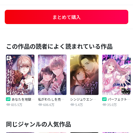
まとめて購入
この作品の読者によく読まれている作品
あなたを地獄に堕とすまで
私がわたしを売る理由
シンジュウエンド【タテヨミ】
パーフェクトグリッター
835.5万
606.6万
5.4万
35.0万
同じジャンルの人気作品