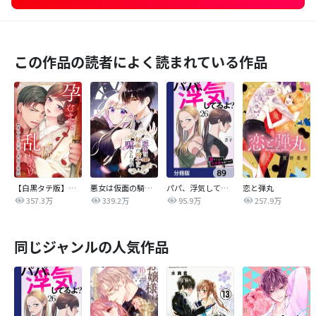
この作品の読者によく読まれている作品
【白黒タテ版】孕むまで乱れいけ～身代わり花嫁と軍服の猛愛
悪女は仮面の騎士に騙されない
パパ、浮気してるよ？娘と二人でクズ夫を捨てます【分冊版】
恋と弾丸
357.3万
339.2万
95.9万
257.9万
同じジャンルの人気作品