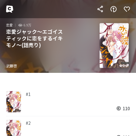
恋愛
6.9万
恋愛ジャック～エゴイス
ティックに恋をするイキ
モノ～(話売り)
武藤啓
#1
110
#2