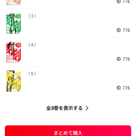
776
（３）
776
（４）
776
（５）
776
全8巻を表示する
まとめて購入