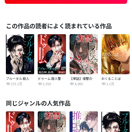
この作品の読者によく読まれている作品
ブルータル 殺人警察官の告白
ドゥーム 殺人警察官の断罪録 分冊版
【単話】復讐の同窓会
おくることば
172.1万
2,910
4,065
1.1万
同じジャンルの人気作品