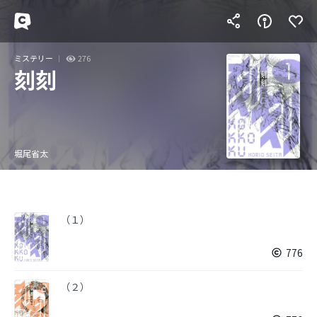
ミステリー
276
刻刻
堀尾省太
（１）
776
（２）