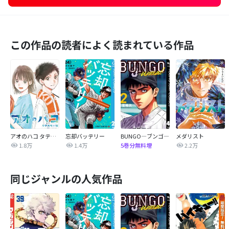
この作品の読者によく読まれている作品
アオのハコ タテカラー版【タテヨミ】
忘却バッテリー
BUNGO―ブンゴ―
メダリスト
1.8万
1.4万
2.2万
5巻分無料増
同じジャンルの人気作品