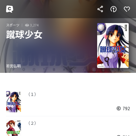
スポーツ
3,274
蹴球少女
若宮弘明
（１）
792
（２）