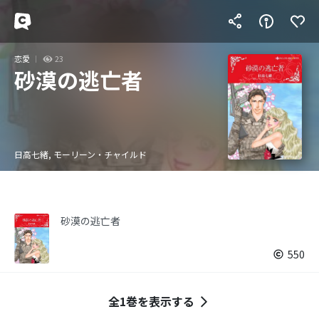
恋愛
23
砂漠の逃亡者
日高七緒, モーリーン・チャイルド
砂漠の逃亡者
550
全1巻を表示する