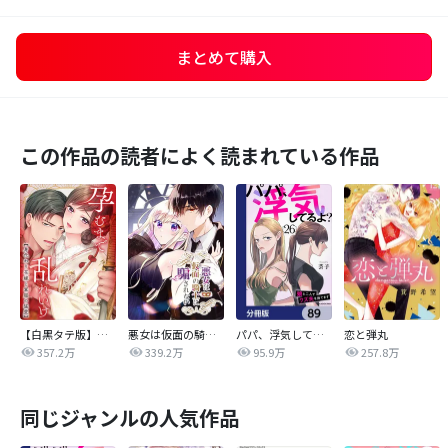
まとめて購入
この作品の読者によく読まれている作品
【白黒タテ版】孕むまで乱れいけ～身代わり花嫁と軍服の猛愛
悪女は仮面の騎士に騙されない
パパ、浮気してるよ？娘と二人でクズ夫を捨てます【分冊版】
恋と弾丸
357.2万
339.2万
95.9万
257.8万
同じジャンルの人気作品