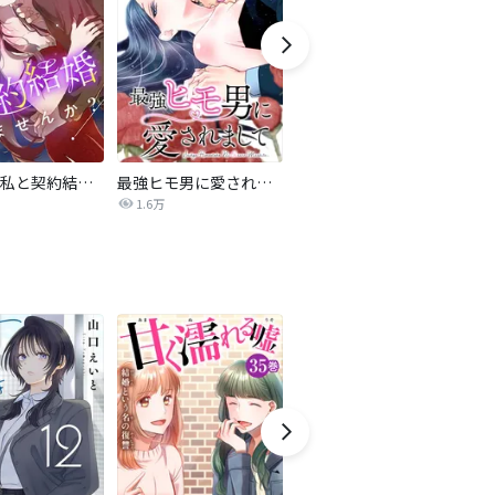
旦那様、私と契約結婚しませんか？【タテヨミ】
最強ヒモ男に愛されまして
Perfect Crime
氷
1.6万
206.5万