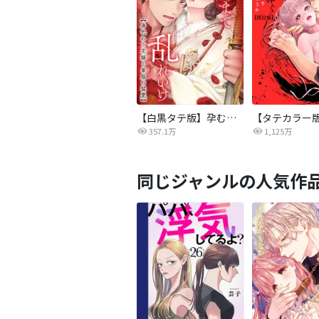
【白黒タテ版】孕むまで乱れいけ～身代わり花嫁と軍服の猛愛
357.1万
1,125万
同じジャンルの人気作