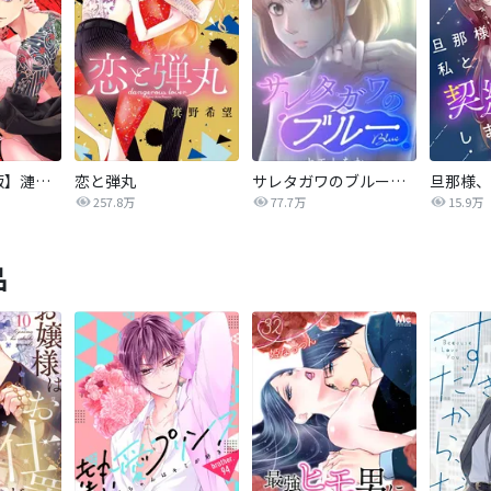
【タテカラー版】漣蒼士に処女を捧ぐ～さあ、じっくり愛でましょうか
恋と弾丸
サレタガワのブルー【タテヨミ】
257.8万
77.7万
15.9万
品