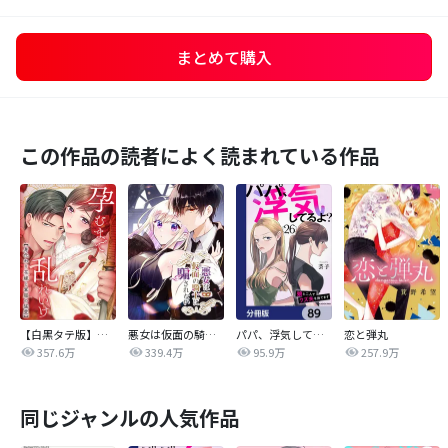
まとめて購入
この作品の読者によく読まれている作品
【白黒タテ版】孕むまで乱れいけ～身代わり花嫁と軍服の猛愛
悪女は仮面の騎士に騙されない
パパ、浮気してるよ？娘と二人でクズ夫を捨てます【分冊版】
恋と弾丸
357.6万
339.4万
95.9万
257.9万
同じジャンルの人気作品