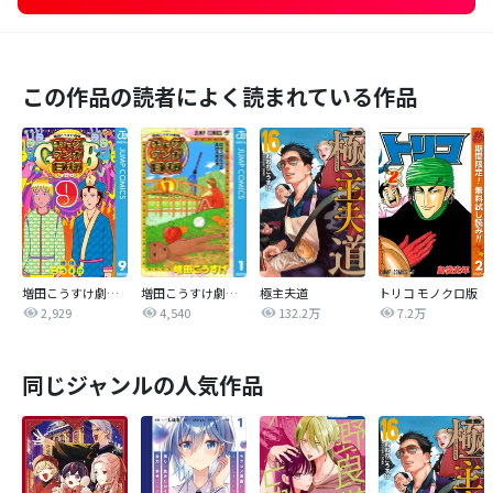
この作品の読者によく読まれている作品
増田こうすけ劇場 ギャグマンガ日和GB
増田こうすけ劇場 ギャグマンガ日和
極主夫道
トリコ モノクロ版
2,929
4,540
132.2万
7.2万
同じジャンルの人気作品