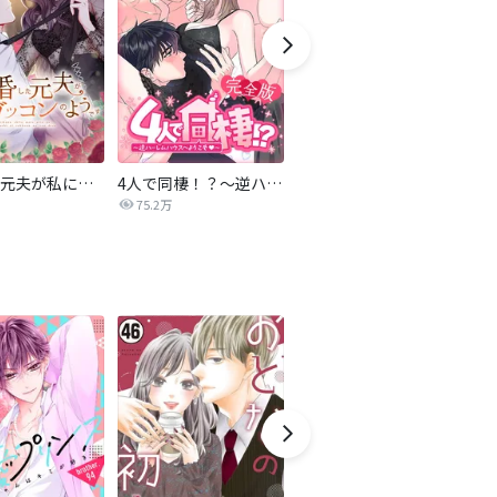
離婚した元夫が私にゾッコンのようです
4人で同棲！？～逆ハーレムハウスへようこそ♥～【完全版】
夫の不倫相手が私だった
雨
75.2万
59.7万