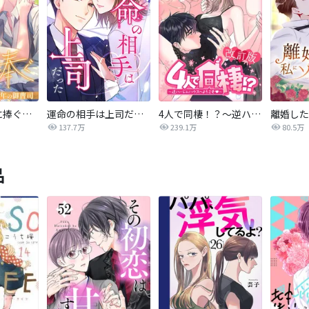
最後の恋を君に捧ぐ～余命1年の御曹司～
運命の相手は上司だった
4人で同棲！？～逆ハーレムハウスへようこそ♥～【改訂版】
137.7万
239.1万
80.5万
品