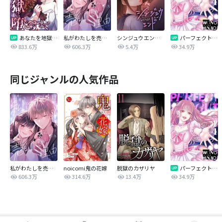
あなたを地獄に堕とすまで
私がわたしを売る理由
シンジュウエンド【タテヨミ】
パーフェクトグリッター
833.6万
606.3万
5.4万
34.9万
同じジャンルの人気作品
私がわたしを売る理由
noicomi鬼の花嫁
脱獄のカザリヤ
パーフェクトグリッター
606.3万
314.6万
13.4万
34.9万