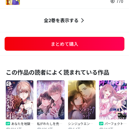
770
全2巻を表示する
まとめて購入
この作品の読者によく読まれている作品
あなたを地獄に堕とすまで
私がわたしを売る理由
シンジュウエンド【タテヨミ】
パーフェクトグリッター
834.3万
606.4万
5.4万
34.9万