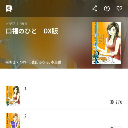
ドラマ
5
口福のひと DX版
あおきてつお, 日出山みなみ, 寺島優
1
770
2