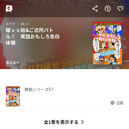
ドラマ
20
嫁ｖｓ姑&ご近所バト
ル！ 実話おもしろ告白
体験
椎名あや
嫁姑シリーズ57
330
全1巻を表示する