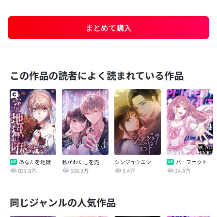
まとめて購入
この作品の読者によく読まれている作品
あなたを地獄に堕とすまで
私がわたしを売る理由
シンジュウエンド【タテヨミ】
パーフェクトグリッター
833.6万
606.3万
5.4万
34.9万
同じジャンルの人気作品