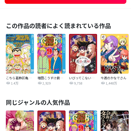
この作品の読者によく読まれている作品
こちら葛飾区亀有公園前派出所
増田こうすけ劇場 ギャグマンガ日和GB
いびってこない義母と義姉
今週のかなでさん
1.4万
2,929
9,758
1,448万
同じジャンルの人気作品