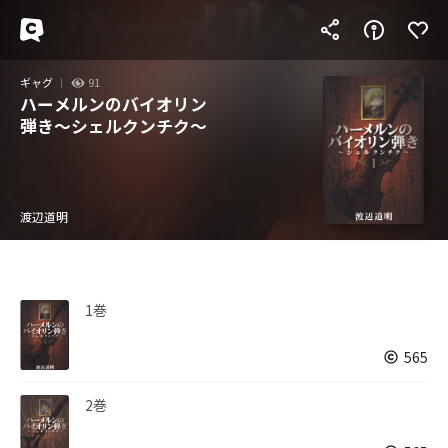
ギャグ
91
ハーメルンのバイオリン
弾き～シェルクンチク～
渡辺道明
1巻
565
2巻